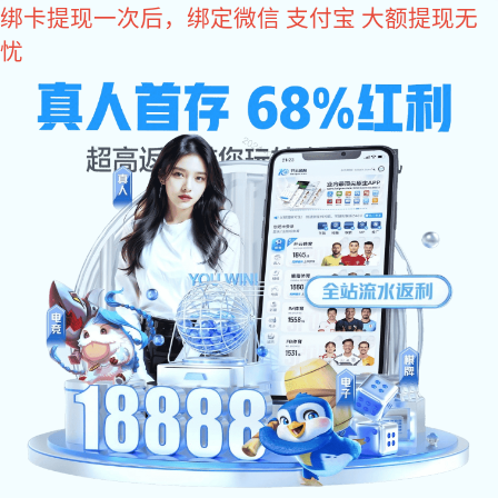
678体育
网站678体育
关于678体育
关于678体育
荣誉证书
生产基地
展会风采
团队展示
企业视频
背压阀
不锈钢背压阀
微压背压阀
超低压背压阀
低压背压阀
中高压背压阀
高压背压阀
灵敏背压阀
真空背压阀
气体背压阀
高温背压阀
泄压阀
气控调节背压阀
先导背压阀
电动背压阀