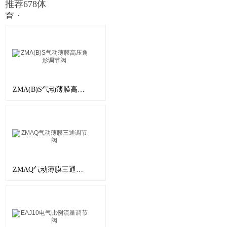
推荐678体
育：
ZMA(B)S气动薄膜高压角形调节阀
ZMAQ气动薄膜三通调节阀