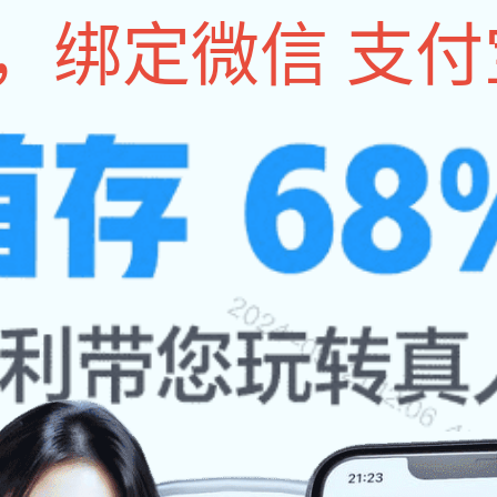
精益求精，匠心制造
10余年专注
阀门研制