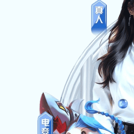
电气比例背压阀
差压背压阀
精密背压阀
小型背压阀
液体背压阀
大流量背压阀
通风背压阀
高流量背压阀
减压阀
不锈钢减压器
微压减压阀
中高压减压阀
高压减压阀
高压大流量减压阀
微压氮封阀
先导式减压阀
气控减压阀
电动减压阀
电气比例减压阀
高温减压阀
热门关键字：
678体育:
单向阀批发
678体育:
自控阀门定制
6
液体减压阀
超低压减压阀
差压减压阀
小型减压阀
气体/高纯气体
>
网站678体育
气室减压阀
678体育中
低温减压阀
自卸压减压阀
心
微压供氮阀
燃气调压器