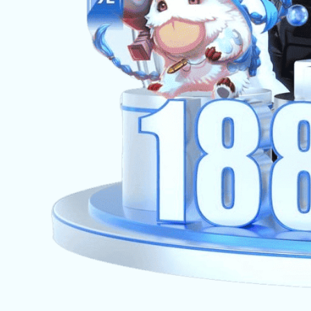
卫生级阀门
PRODUCT CENTER
卫生级背压阀
卫生级减压阀
678体育中心
单向阀(止回阀)
调节阀
气控阀
瓶阀
控制系统
阻尼器
阀门及管件
电磁阀
特殊定制
客户案例
石油化工
环保行业
机械设备
生物领域
卫生洁净领域
焊接切割
实验室
氢能源、新能源
Cv计算器
678体育 动态
公司678体育
行业资讯
答疑解惑
WAT气控三通阀
联系678体育
气控阀
市场价:
0.00