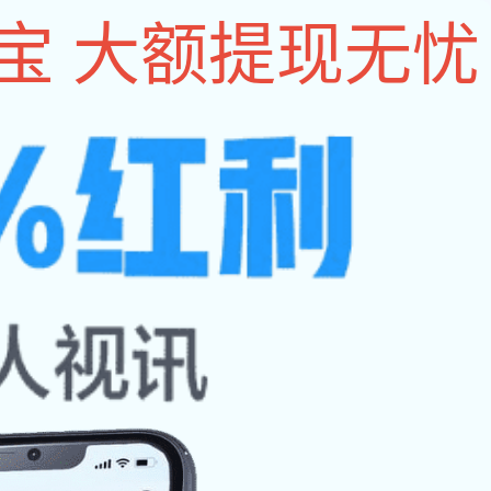
021-60528933
021-60486132