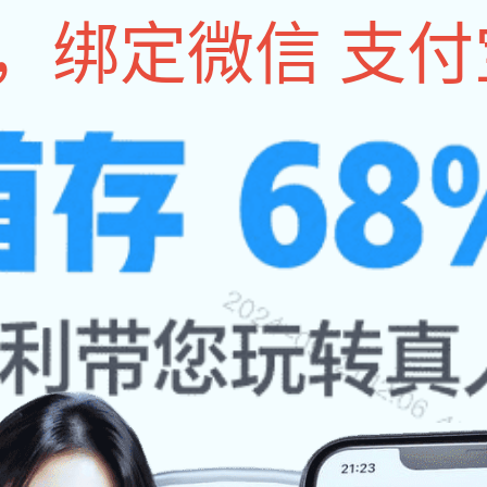
精益求精，匠心制造
10余年专注
阀门研制