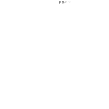
价格:
0.00