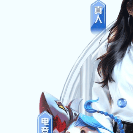
电气比例背压阀
差压背压阀
精密背压阀
小型背压阀
液体背压阀
大流量背压阀
通风背压阀
高流量背压阀
减压阀
不锈钢减压器
微压减压阀
中高压减压阀
高压减压阀
高压大流量减压阀
微压氮封阀
先导式减压阀
气控减压阀
电动减压阀
电气比例减压阀
高温减压阀
热门关键字：
678体育:
单向阀批发
678体育:
自控阀门定制
不
液体减压阀
超低压减压阀
差压减压阀
小型减压阀
气体/高纯气体
气室减压阀
>
网站678体育
案例展示
低温减压阀
自卸压减压阀
微压供氮阀
CASE PRESENTATION
燃气调压器