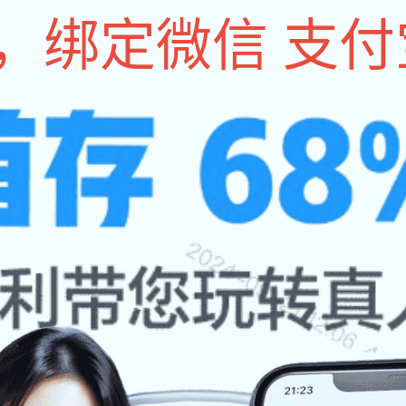
精益求精，匠心制造
10余年专注
阀门研制