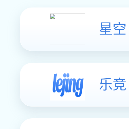
推荐678体
育：
ZMA(B)S气动薄膜高压角形调节阀
ZMAQ气动薄膜三通调节阀