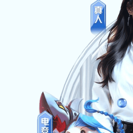
电气比例背压阀
差压背压阀
精密背压阀
小型背压阀
液体背压阀
大流量背压阀
通风背压阀
高流量背压阀
减压阀
不锈钢减压器
微压减压阀
中高压减压阀
高压减压阀
高压大流量减压阀
微压氮封阀
先导式减压阀
气控减压阀
电动减压阀
电气比例减压阀
高温减压阀
热门关键字：
678体育:
单向阀批发
678体育:
自控阀门定制
不
液体减压阀
超低压减压阀
差压减压阀
小型减压阀
气体/高纯气体
678体育中
气室减压阀
>
网站678体育
低温减压阀
自卸压减压阀
心
微压供氮阀
燃气调压器