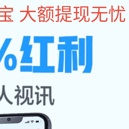
021-60528933
021-60486132