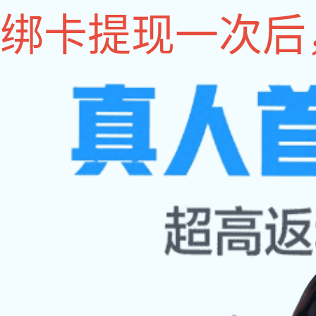
678体育
网站678体育
关于678体育
关于678体育
荣誉证书
生产基地
展会风采
团队展示
企业视频
背压阀
不锈钢背压阀
微压背压阀
超低压背压阀
低压背压阀
中高压背压阀
高压背压阀
灵敏背压阀
真空背压阀
气体背压阀
高温背压阀
泄压阀
气控调节背压阀
先导背压阀
电动背压阀