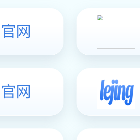
系列先导减压器，采用活塞式减压结构，输出压力稳定，适用于纯
器适用于实验室、石油化学工业、气体分析测试、流体控制，测
调节减压器的输出压力来控制主阀的阀后压力，压力在调节范围
制、气动控制等多种控制方式，阀后压力受减压阀输出压力的控
导减压器适用于流体压力需要远程控制、精确控制的使用场合。