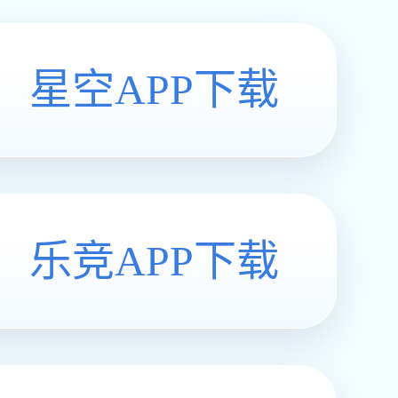
净气体、标准气体、腐蚀性气体和液体等，可采用面板
试设备等。
内可任意调节，连续控制，实现阀后压力的连续、无级
制，可以相等，也可以按一定比例变化，气控比率1：