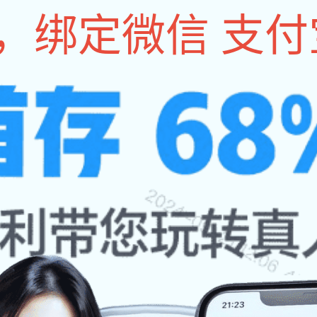
精益求精，匠心制造
10余年专注
阀门研制